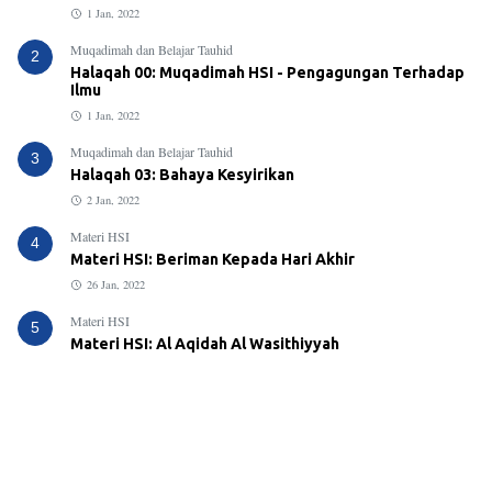
1 Jan, 2022
Muqadimah dan Belajar Tauhid
2
Halaqah 00: Muqadimah HSI - Pengagungan Terhadap
Ilmu
1 Jan, 2022
Muqadimah dan Belajar Tauhid
3
Halaqah 03: Bahaya Kesyirikan
2 Jan, 2022
Materi HSI
4
Materi HSI: Beriman Kepada Hari Akhir
26 Jan, 2022
Materi HSI
5
Materi HSI: Al Aqidah Al Wasithiyyah
29 Mei, 2023
Materi HSI
6
Materi HSI: Fadhlul Islam
16 Mei, 2022
Beriman Kepada Hari Akhir