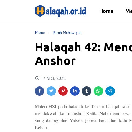
Home
Ma
Home
Sirah Nabawiyah
Halaqah 42: Me
Anshor
17 Mei, 2022
Materi HSI pada halaqah ke-42 dari halaqah silsi
mendakwahi kaum anshor. Ketika Nabi mendakwahi 
yang datang dari Yatsrib (nama lama dari kot
Beliau.