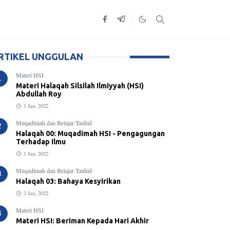
RTIKEL UNGGULAN
Materi HSI
1
Materi Halaqah Silsilah Ilmiyyah (HSI)
Abdullah Roy
1 Jan, 2022
Muqadimah dan Belajar Tauhid
2
Halaqah 00: Muqadimah HSI - Pengagungan
Terhadap Ilmu
1 Jan, 2022
Muqadimah dan Belajar Tauhid
3
Halaqah 03: Bahaya Kesyirikan
2 Jan, 2022
Materi HSI
4
Materi HSI: Beriman Kepada Hari Akhir