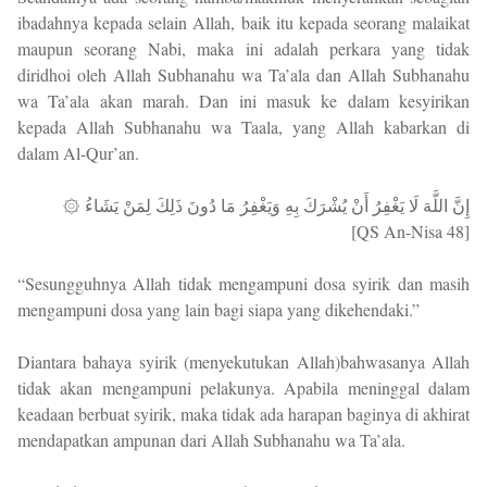
ibadahnya kepada selain Allah, baik itu kepada seorang malaikat
maupun seorang Nabi, maka ini adalah perkara yang tidak
diridhoi oleh Allah Subhanahu wa Ta’ala dan Allah Subhanahu
wa Ta’ala akan marah. Dan ini masuk ke dalam kesyirikan
kepada Allah Subhanahu wa Taala, yang Allah kabarkan di
dalam Al-Qur’an.
۞ إِنَّ اللَّهَ لَا يَغْفِرُ أَنْ يُشْرَكَ بِهِ وَيَغْفِرُ مَا دُونَ ذَلِكَ لِمَنْ يَشَاءُ
[QS An-Nisa 48]
“Sesungguhnya Allah tidak mengampuni dosa syirik dan masih
mengampuni dosa yang lain bagi siapa yang dikehendaki.”
Diantara bahaya syirik (menyekutukan Allah)bahwasanya Allah
tidak akan mengampuni pelakunya. Apabila meninggal dalam
keadaan berbuat syirik, maka tidak ada harapan baginya di akhirat
mendapatkan ampunan dari Allah Subhanahu wa Ta’ala.