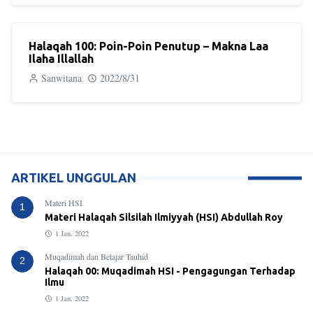
Halaqah 100: Poin-Poin Penutup – Makna Laa
Ilaha Illallah
Sanwitana
2022/8/31
ARTIKEL UNGGULAN
Materi HSI
1
Materi Halaqah Silsilah Ilmiyyah (HSI) Abdullah Roy
1 Jan, 2022
Muqadimah dan Belajar Tauhid
2
Halaqah 00: Muqadimah HSI - Pengagungan Terhadap
Ilmu
1 Jan, 2022