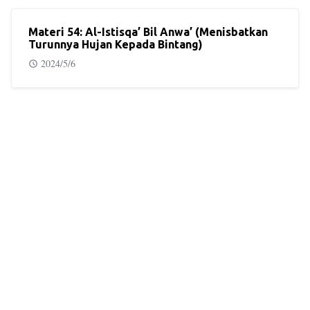
Materi 54: Al-Istisqa’ Bil Anwa’ (Menisbatkan
Turunnya Hujan Kepada Bintang)
2024/5/6
ARTIKEL UNGGULAN
Materi HSI
1
Materi Halaqah Silsilah Ilmiyyah (HSI) Abdullah Roy
1 Jan, 2022
Muqadimah dan Belajar Tauhid
2
Halaqah 00: Muqadimah HSI - Pengagungan Terhadap
Ilmu
1 Jan, 2022
Muqadimah dan Belajar Tauhid
3