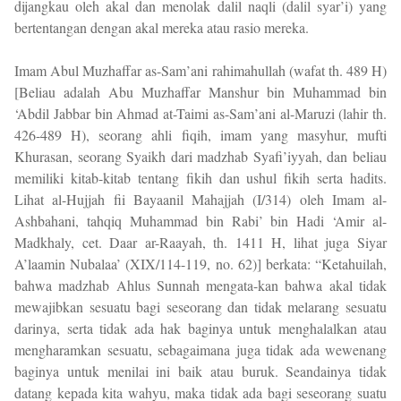
dijangkau oleh akal dan menolak dalil naqli (dalil syar’i) yang
bertentangan dengan akal mereka atau rasio mereka.
Imam Abul Muzhaffar as-Sam’ani rahimahullah (wafat th. 489 H)
[Beliau adalah Abu Muzhaffar Manshur bin Muhammad bin
‘Abdil Jabbar bin Ahmad at-Taimi as-Sam’ani al-Maruzi (lahir th.
426-489 H), seorang ahli fiqih, imam yang masyhur, mufti
Khurasan, seorang Syaikh dari madzhab Syafi’iyyah, dan beliau
memiliki kitab-kitab tentang fikih dan ushul fikih serta hadits.
Lihat al-Hujjah fii Bayaanil Mahajjah (I/314) oleh Imam al-
Ashbahani, tahqiq Muhammad bin Rabi’ bin Hadi ‘Amir al-
Madkhaly, cet. Daar ar-Raayah, th. 1411 H, lihat juga Siyar
A’laamin Nubalaa’ (XIX/114-119, no. 62)] berkata: “Ketahuilah,
bahwa madzhab Ahlus Sunnah mengata-kan bahwa akal tidak
mewajibkan sesuatu bagi seseorang dan tidak melarang sesuatu
darinya, serta tidak ada hak baginya untuk menghalalkan atau
mengharamkan sesuatu, sebagaimana juga tidak ada wewenang
baginya untuk menilai ini baik atau buruk. Seandainya tidak
datang kepada kita wahyu, maka tidak ada bagi seseorang suatu