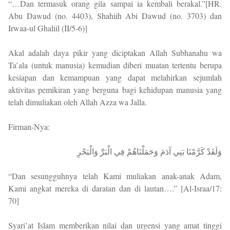
“…Dan termasuk orang gila sampai ia kembali berakal.”[HR.
Abu Dawud (no. 4403), Shahiih Abi Dawud (no. 3703) dan
Irwaa-ul Ghaliil (II/5-6)]
Akal adalah daya pikir yang diciptakan Allah Subhanahu wa
Ta’ala (untuk manusia) kemudian diberi muatan tertentu berupa
kesiapan dan kemampuan yang dapat melahirkan sejumlah
aktivitas pemikiran yang berguna bagi kehidupan manusia yang
telah dimuliakan oleh Allah Azza wa Jalla.
Firman-Nya:
وَلَقَدْ كَرَّمْنَا بَنِي آدَمَ وَحَمَلْنَاهُمْ فِي الْبَرِّ وَالْبَحْرِ
“Dan sesungguhnya telah Kami muliakan anak-anak Adam,
Kami angkat mereka di daratan dan di lautan….” [Al-Israa/17:
70]
Syari’at Islam memberikan nilai dan urgensi yang amat tinggi