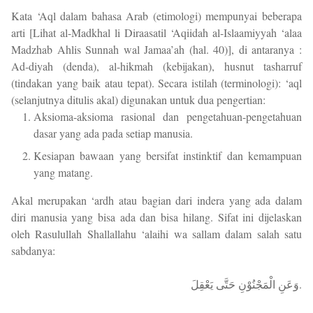
Kata ‘Aql dalam bahasa Arab (etimologi) mempunyai beberapa
arti [Lihat al-Madkhal li Diraasatil ‘Aqiidah al-Islaamiyyah ‘alaa
Madzhab Ahlis Sunnah wal Jamaa’ah (hal. 40)], di antaranya :
Ad-diyah (denda), al-hikmah (kebijakan), husnut tasharruf
(tindakan yang baik atau tepat). Secara istilah (terminologi): ‘aql
(selanjutnya ditulis akal) digunakan untuk dua pengertian:
Aksioma-aksioma rasional dan pengetahuan-pengetahuan
dasar yang ada pada setiap manusia.
Kesiapan bawaan yang bersifat instinktif dan kemampuan
yang matang.
Akal merupakan ‘ardh atau bagian dari indera yang ada dalam
diri manusia yang bisa ada dan bisa hilang. Sifat ini dijelaskan
oleh Rasulullah Shallallahu ‘alaihi wa sallam dalam salah satu
sabdanya:
وَعَنِ الْمَجْنُوْنِ حَتَّى يَعْقِلَ.