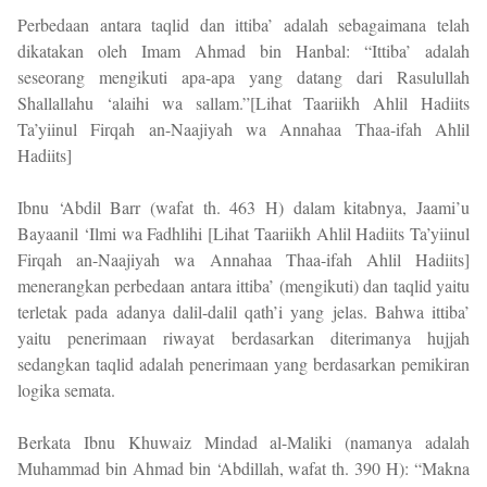
Perbedaan antara taqlid dan ittiba’ adalah sebagaimana telah
dikatakan oleh Imam Ahmad bin Hanbal: “Ittiba’ adalah
seseorang mengikuti apa-apa yang datang dari Rasulullah
Shallallahu ‘alaihi wa sallam.”[Lihat Taariikh Ahlil Hadiits
Ta’yiinul Firqah an-Naajiyah wa Annahaa Thaa-ifah Ahlil
Hadiits]
Ibnu ‘Abdil Barr (wafat th. 463 H) dalam kitabnya, Jaami’u
Bayaanil ‘Ilmi wa Fadhlihi [Lihat Taariikh Ahlil Hadiits Ta’yiinul
Firqah an-Naajiyah wa Annahaa Thaa-ifah Ahlil Hadiits]
menerangkan perbedaan antara ittiba’ (mengikuti) dan taqlid yaitu
terletak pada adanya dalil-dalil qath’i yang jelas. Bahwa ittiba’
yaitu penerimaan riwayat berdasarkan diterimanya hujjah
sedangkan taqlid adalah penerimaan yang berdasarkan pemikiran
logika semata.
Berkata Ibnu Khuwaiz Mindad al-Maliki (namanya adalah
Muhammad bin Ahmad bin ‘Abdillah, wafat th. 390 H): “Makna