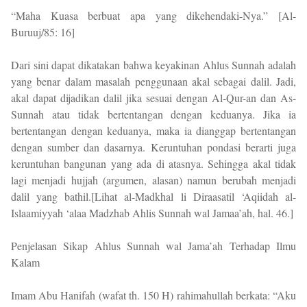
“Maha Kuasa berbuat apa yang dikehendaki-Nya.” [Al-
Buruuj/85: 16]
Dari sini dapat dikatakan bahwa keyakinan Ahlus Sunnah adalah
yang benar dalam masalah penggunaan akal sebagai dalil. Jadi,
akal dapat dijadikan dalil jika sesuai dengan Al-Qur-an dan As-
Sunnah atau tidak bertentangan dengan keduanya. Jika ia
bertentangan dengan keduanya, maka ia dianggap bertentangan
dengan sumber dan dasarnya. Keruntuhan pondasi berarti juga
keruntuhan bangunan yang ada di atasnya. Sehingga akal tidak
lagi menjadi hujjah (argumen, alasan) namun berubah menjadi
dalil yang bathil.[Lihat al-Madkhal li Diraasatil ‘Aqiidah al-
Islaamiyyah ‘alaa Madzhab Ahlis Sunnah wal Jamaa’ah, hal. 46.]
Penjelasan Sikap Ahlus Sunnah wal Jama’ah Terhadap Ilmu
Kalam
Imam Abu Hanifah (wafat th. 150 H) rahimahullah berkata: “Aku