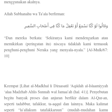
menggunakan akalnya.
Allah Subhanahu wa Ta’ala berfirman:
وَقَالُوا لَوْ كُنَّا نَسْمَعُ أَوْ نَعْقِلُ مَا كُنَّا فِي أَصْحَابِ السَّعِيرِ
“Dan mereka berkata: ‘Sekiranya kami mendengarkan atau
memikirkan (peringatan itu) niscaya tidaklah kami termasuk
penghuni-penghuni Neraka yang menyala-nyala.” [Al-Mulk/67:
10]
Keempat [Lihat al-Madkhal li Diraasatil ‘Aqiidah al-Islaamiyyah
‘alaa Madzhab Ahlis Sunnah wal Jamaa’ah (hal. 41)]. Penyebutan
begitu banyak proses dan anjuran berfikir dalam Al-Qur-an,
seperti tadabbur, tafakkur, ta-aqqul dan lainnya. Maka kalimat
seperti “la’allakum tatafakkaruun” (mudah-mudahan kamu