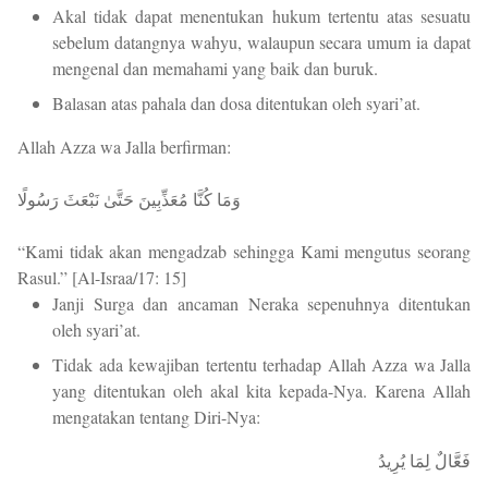
Akal tidak dapat menentukan hukum tertentu atas sesuatu
sebelum datangnya wahyu, walaupun secara umum ia dapat
mengenal dan memahami yang baik dan buruk.
Balasan atas pahala dan dosa ditentukan oleh syari’at.
Allah Azza wa Jalla berfirman:
وَمَا كُنَّا مُعَذِّبِينَ حَتَّىٰ نَبْعَثَ رَسُولًا
“Kami tidak akan mengadzab sehingga Kami mengutus seorang
Rasul.” [Al-Israa/17: 15]
Janji Surga dan ancaman Neraka sepenuhnya ditentukan
oleh syari’at.
Tidak ada kewajiban tertentu terhadap Allah Azza wa Jalla
yang ditentukan oleh akal kita kepada-Nya. Karena Allah
mengatakan tentang Diri-Nya:
فَعَّالٌ لِمَا يُرِيدُ