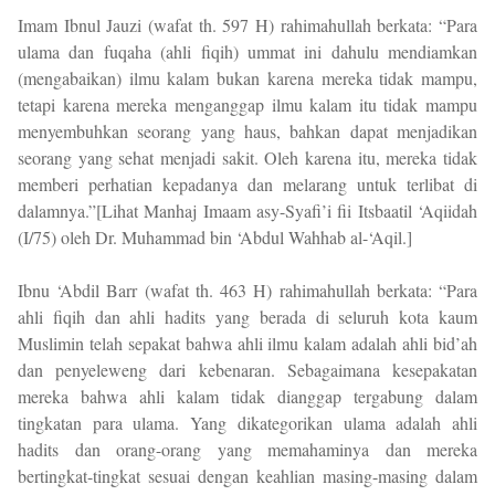
Imam Ibnul Jauzi (wafat th. 597 H) rahimahullah berkata: “Para
ulama dan fuqaha (ahli fiqih) ummat ini dahulu mendiamkan
(mengabaikan) ilmu kalam bukan karena mereka tidak mampu,
tetapi karena mereka menganggap ilmu kalam itu tidak mampu
menyembuhkan seorang yang haus, bahkan dapat menjadikan
seorang yang sehat menjadi sakit. Oleh karena itu, mereka tidak
memberi perhatian kepadanya dan melarang untuk terlibat di
dalamnya.”[Lihat Manhaj Imaam asy-Syafi’i fii Itsbaatil ‘Aqiidah
(I/75) oleh Dr. Muhammad bin ‘Abdul Wahhab al-‘Aqil.]
Ibnu ‘Abdil Barr (wafat th. 463 H) rahimahullah berkata: “Para
ahli fiqih dan ahli hadits yang berada di seluruh kota kaum
Muslimin telah sepakat bahwa ahli ilmu kalam adalah ahli bid’ah
dan penyeleweng dari kebenaran. Sebagaimana kesepakatan
mereka bahwa ahli kalam tidak dianggap tergabung dalam
tingkatan para ulama. Yang dikategorikan ulama adalah ahli
hadits dan orang-orang yang memahaminya dan mereka
bertingkat-tingkat sesuai dengan keahlian masing-masing dalam