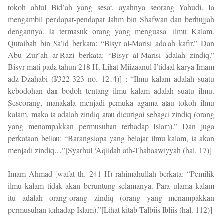
tokoh ahlul Bid’ah yang sesat, ayahnya seorang Yahudi. Ia
mengambil pendapat-pendapat Jahm bin Shafwan dan berhujjah
dengannya. Ia termasuk orang yang menguasai ilmu Kalam.
Qutaibah bin Sa’id berkata: “Bisyr al-Marisi adalah kafir.” Dan
Abu Zur’ah ar-Razi berkata: “Bisyr al-Marisi adalah zindiq.”
Bisyr mati pada tahun 218 H. Lihat Miizaanul I’tidaal karya Imam
adz-Dzahabi (I/322-323 no. 1214)] : “Ilmu kalam adalah suatu
kebodohan dan bodoh tentang ilmu kalam adalah suatu ilmu.
Seseorang, manakala menjadi pemuka agama atau tokoh ilmu
kalam, maka ia adalah zindiq atau dicurigai sebagai zindiq (orang
yang menampakkan permusuhan terhadap Islam).” Dan juga
perkataan beliau: “Barangsiapa yang belajar ilmu kalam, ia akan
menjadi zindiq…”[Syarhul ‘Aqiidah ath-Thahaawiyyah (hal. 17)]
Imam Ahmad (wafat th. 241 H) rahimahullah berkata: “Pemilik
ilmu kalam tidak akan beruntung selamanya. Para ulama kalam
itu adalah orang-orang zindiq (orang yang menampakkan
permusuhan terhadap Islam).”[Lihat kitab Talbiis Ibliis (hal. 112)]