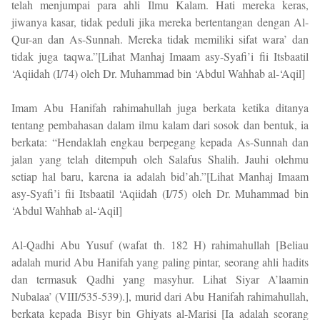
telah menjumpai para ahli Ilmu Kalam. Hati mereka keras,
jiwanya kasar, tidak peduli jika mereka bertentangan dengan Al-
Qur-an dan As-Sunnah. Mereka tidak memiliki sifat wara’ dan
tidak juga taqwa.”[Lihat Manhaj Imaam asy-Syafi’i fii Itsbaatil
‘Aqiidah (I/74) oleh Dr. Muhammad bin ‘Abdul Wahhab al-‘Aqil]
Imam Abu Hanifah rahimahullah juga berkata ketika ditanya
tentang pembahasan dalam ilmu kalam dari sosok dan bentuk, ia
berkata: “Hendaklah engkau berpegang kepada As-Sunnah dan
jalan yang telah ditempuh oleh Salafus Shalih. Jauhi olehmu
setiap hal baru, karena ia adalah bid’ah.”[Lihat Manhaj Imaam
asy-Syafi’i fii Itsbaatil ‘Aqiidah (I/75) oleh Dr. Muhammad bin
‘Abdul Wahhab al-‘Aqil]
Al-Qadhi Abu Yusuf (wafat th. 182 H) rahimahullah [Beliau
adalah murid Abu Hanifah yang paling pintar, seorang ahli hadits
dan termasuk Qadhi yang masyhur. Lihat Siyar A’laamin
Nubalaa’ (VIII/535-539).], murid dari Abu Hanifah rahimahullah,
berkata kepada Bisyr bin Ghiyats al-Marisi [Ia adalah seorang