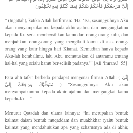
إِلَيَّ مَرْجِعُكُمْ فَأَحْكُمُ بَيْنَكُمْ فِيمَا كُنْتُمْ فِيهِ تَخْتَلِفُونَ
“ (Ingatlah), ketika Allah berfirman: ‘Hai ‘Isa, sesungguhnya Aku
akan menyampaikanmu kepada akhir ajalmu dan mengangkatmu
kepada-Ku serta membersihkan kamu dari orang-orang kafir, dan
menjadikan orang-orang yang mengikuti kamu di atas orang-
orang yang kafir hingga hari Kiamat. Kemudian hanya kepada
Aku-lah kembalimu, lalu Aku memutuskan di antaramu tentang
hal-hal yang selalu kamu ber-selisih padanya.’” [Ali ‘Imran/3: 55]
Para ahli tafsir berbeda pendapat mengenai firman Allah: ( إِنِّيْ
مُتَوَفِّيْكَ وَرَافِعُكَ إِلَيَّ ) “Sesungguhnya Aku akan
menyampaikanmu kepada akhir ajalmu dan mengangkat kamu
kepada-Ku…”
Menurut Qatadah dan ulama lainnya: “Ini merupakan bentuk
kalimat dalam bentuk muqaddam dan muakhkhar (yaitu bentuk
kalimat yang mendahulukan apa yang seharusnya ada di akhir,