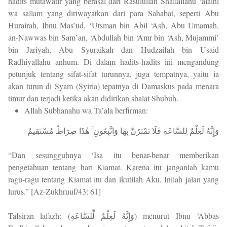
hadits mutawatir yang berasal dari Rasulullah Shallallahu ‘alaihi
wa sallam yang diriwayatkan dari para Sahabat, seperti Abu
Hurairah, Ibnu Mas’ud, ‘Utsman bin Abil ‘Ash, Abu Umamah,
an-Nawwas bin Sam’an, ‘Abdullah bin ‘Amr bin ‘Ash, Mujammi’
bin Jariyah, Abu Syuraikah dan Hudzaifah bin Usaid
Radhiyallahu anhum. Di dalam hadits-hadits ini mengandung
petunjuk tentang sifat-sifat turunnya, juga tempatnya, yaitu ia
akan turun di Syam (Syiria) tepatnya di Damaskus pada menara
timur dan terjadi ketika akan didirikan shalat Shubuh.
Allah Subhanahu wa Ta’ala berfirman:
وَإِنَّهُ لَعِلْمٌ لِلسَّاعَةِ فَلَا تَمْتَرُنَّ بِهَا وَاتَّبِعُونِ ۚ هَٰذَا صِرَاطٌ مُسْتَقِيمٌ
“Dan sesungguhnya ‘Isa itu benar-benar memberikan
pengetahuan tentang hari Kiamat. Karena itu janganlah kamu
ragu-ragu tentang Kiamat itu dan ikutilah Aku. Inilah jalan yang
lurus.” [Az-Zukhruuf/43: 61]
Tafsiran lafazh: (وَإِنَّهُ لَعِلْمٌ لِّلسَّاعَةِ) menurut Ibnu ‘Abbas