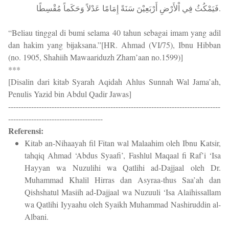
فَيَمْكُثُ فِي اْلأَرْضِ أَرْبَعِيْنَ سَنَةً إِمَامًا عَدْلاً وَحَكَماً مُقْسِطًا.
“Beliau tinggal di bumi selama 40 tahun sebagai imam yang adil
dan hakim yang bijaksana.”[HR. Ahmad (VI/75), Ibnu Hibban
(no. 1905, Shahiih Mawaariduzh Zham’aan no.1599)]
***
[Disalin dari kitab Syarah Aqidah Ahlus Sunnah Wal Jama’ah,
Penulis Yazid bin Abdul Qadir Jawas]
-----------------------------------------------------------------------------------
-------------------------------------
Referensi:
Kitab an-Nihaayah fil Fitan wal Malaahim oleh Ibnu Katsir,
tahqiq Ahmad ‘Abdus Syaafi’, Fashlul Maqaal fi Raf’i ‘Isa
Hayyan wa Nuzulihi wa Qatlihi ad-Dajjaal oleh Dr.
Muhammad Khalil Hirras dan Asyraa-thus Saa’ah dan
Qishshatul Masiih ad-Dajjaal wa Nuzuuli ‘Isa Alaihissallam
wa Qatlihi Iyyaahu oleh Syaikh Muhammad Nashiruddin al-
Albani.