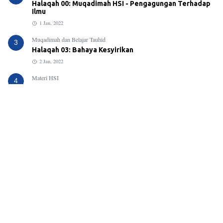
Halaqah 00: Muqadimah HSI - Pengagungan Terhadap
Ilmu
1 Jan, 2022
Muqadimah dan Belajar Tauhid
3
Halaqah 03: Bahaya Kesyirikan
2 Jan, 2022
Materi HSI
4
Materi HSI: Beriman Kepada Hari Akhir
26 Jan, 2022
Materi HSI
5
Materi HSI: Al Aqidah Al Wasithiyyah
29 Mei, 2023
Materi HSI
6
Materi HSI: Fadhlul Islam
16 Mei, 2022
Beriman Kepada Hari Akhir
7
Halaqah 02: Bekal Perjalanan Menuju Negeri Akhirat
27 Jan, 2022