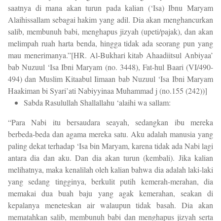
saatnya di mana akan turun pada kalian (‘Isa) Ibnu Maryam
Alaihissallam sebagai hakim yang adil. Dia akan menghancurkan
salib, membunuh babi, menghapus jizyah (upeti/pajak), dan akan
melimpah ruah harta benda, hingga tidak ada seorang pun yang
mau menerimanya.”[HR. Al-Bukhari kitab Ahaadiitsul Anbiyaa’
bab Nuzuul ‘Isa Ibni Maryam (no. 3448), Fat-hul Baari (VI/490-
494) dan Muslim Kitaabul Iimaan bab Nuzuul ‘Isa Ibni Maryam
Haakiman bi Syari’ati Nabiyyinaa Muhammad j (no.155 (242))]
Sabda Rasulullah Shallallahu ‘alaihi wa sallam:
“Para Nabi itu bersaudara seayah, sedangkan ibu mereka
berbeda-beda dan agama mereka satu. Aku adalah manusia yang
paling dekat terhadap ‘Isa bin Maryam, karena tidak ada Nabi lagi
antara dia dan aku. Dan dia akan turun (kembali). Jika kalian
melihatnya, maka kenalilah oleh kalian bahwa dia adalah laki-laki
yang sedang tingginya, berkulit putih kemerah-merahan, dia
memakai dua buah baju yang agak kemerahan, seakan di
kepalanya meneteskan air walaupun tidak basah. Dia akan
mematahkan salib, membunuh babi dan menghapus jizyah serta