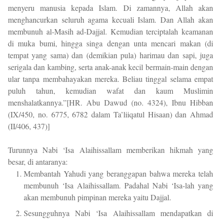
menyeru manusia kepada Islam. Di zamannya, Allah akan
menghancurkan seluruh agama kecuali Islam. Dan Allah akan
membunuh al-Masih ad-Dajjal. Kemudian terciptalah keamanan
di muka bumi, hingga singa dengan unta mencari makan (di
tempat yang sama) dan (demikian pula) harimau dan sapi, juga
serigala dan kambing, serta anak-anak kecil bermain-main dengan
ular tanpa membahayakan mereka. Beliau tinggal selama empat
puluh tahun, kemudian wafat dan kaum Muslimin
menshalatkannya.”[HR. Abu Dawud (no. 4324), Ibnu Hibban
(IX/450, no. 6775, 6782 dalam Ta’liiqatul Hisaan) dan Ahmad
(II/406, 437)]
Turunnya Nabi ‘Isa Alaihissallam memberikan hikmah yang
besar, di antaranya:
Membantah Yahudi yang beranggapan bahwa mereka telah
membunuh ‘Isa Alaihissallam. Padahal Nabi ‘Isa-lah yang
akan membunuh pimpinan mereka yaitu Dajjal.
Sesungguhnya Nabi ‘Isa Alaihissallam mendapatkan di