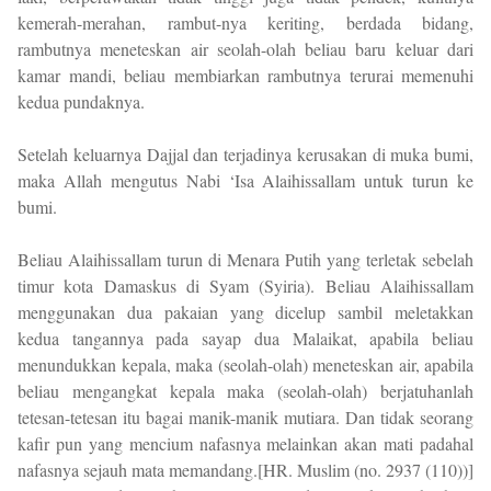
kemerah-merahan, rambut-nya keriting, berdada bidang,
rambutnya meneteskan air seolah-olah beliau baru keluar dari
kamar mandi, beliau membiarkan rambutnya terurai memenuhi
kedua pundaknya.
Setelah keluarnya Dajjal dan terjadinya kerusakan di muka bumi,
maka Allah mengutus Nabi ‘Isa Alaihissallam untuk turun ke
bumi.
Beliau Alaihissallam turun di Menara Putih yang terletak sebelah
timur kota Damaskus di Syam (Syiria). Beliau Alaihissallam
menggunakan dua pakaian yang dicelup sambil meletakkan
kedua tangannya pada sayap dua Malaikat, apabila beliau
menundukkan kepala, maka (seolah-olah) meneteskan air, apabila
beliau mengangkat kepala maka (seolah-olah) berjatuhanlah
tetesan-tetesan itu bagai manik-manik mutiara. Dan tidak seorang
kafir pun yang mencium nafasnya melainkan akan mati padahal
nafasnya sejauh mata memandang.[HR. Muslim (no. 2937 (110))]