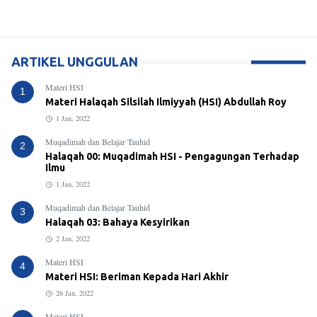
ARTIKEL UNGGULAN
Materi HSI
1
Materi Halaqah Silsilah Ilmiyyah (HSI) Abdullah Roy
1 Jan, 2022
Muqadimah dan Belajar Tauhid
2
Halaqah 00: Muqadimah HSI - Pengagungan Terhadap
Ilmu
1 Jan, 2022
Muqadimah dan Belajar Tauhid
3
Halaqah 03: Bahaya Kesyirikan
2 Jan, 2022
Materi HSI
4
Materi HSI: Beriman Kepada Hari Akhir
26 Jan, 2022
Materi HSI