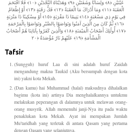
عَيْنَيْنِ ﴿٨﴾ وَلِسَانًا وَشَفَتَيْنِ ﴿٩﴾ وَهَدَيْنَاهُ النَّجْدَيْنِ ﴿١٠﴾ فَلَا اقْتَحَمَ
الْعَقَبَةَ ﴿١١﴾ وَمَا أَدْرَاكَ مَا الْعَقَبَةُ ﴿١٢﴾ فَكُّ رَقَبَةٍ ﴿١٣﴾ أَوْ إِطْعَامٌ
فِي يَوْمٍ ذِي مَسْغَبَةٍ ﴿١٤﴾ يَتِيمًا ذَا مَقْرَبَةٍ ﴿١٥﴾ أَوْ مِسْكِينًا ذَا مَتْرَبَةٍ
﴿١٦﴾ ثُمَّ كَانَ مِنَ الَّذِينَ آمَنُوا وَتَوَاصَوْا بِالصَّبْرِ وَتَوَاصَوْا بِالْمَرْحَمَةِ
﴿١٧﴾ أُولَٰئِكَ أَصْحَابُ الْمَيْمَنَةِ ﴿١٨﴾ وَالَّذِينَ كَفَرُوا بِآيَاتِنَا هُمْ أَصْحَابُ
الْمَشْأَمَةِ ﴿١٩﴾ عَلَيْهِمْ نَارٌ مُؤْصَدَةٌ ﴿٢٠
Tafsir
(Sungguh) huruf Laa di sini adalah huruf Zaidah
mengandung makna Taukid (Aku bersumpah dengan kota
ini) yakni kota Mekah.
(Dan kamu) hai Muhammad (halal) maksudnya dihalalkan
bagimu (kota ini) artinya Dia menghalalkannya untukmu
melakukan peperangan di dalamnya untuk melawan orang-
orang musyrik. Allah memenuhi janji-Nya itu pada waktu
penaklukan kota Mekah. Ayat ini merupakan Jumlah
Mu'taridhah yang terletak di antara Qasam yang pertama
dengan Qasam yang selanjutnya.