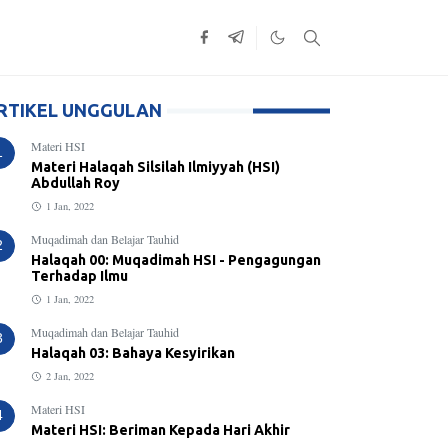
RTIKEL UNGGULAN
Materi HSI
1
Materi Halaqah Silsilah Ilmiyyah (HSI)
Abdullah Roy
1 Jan, 2022
Muqadimah dan Belajar Tauhid
2
Halaqah 00: Muqadimah HSI - Pengagungan
Terhadap Ilmu
1 Jan, 2022
Muqadimah dan Belajar Tauhid
3
Halaqah 03: Bahaya Kesyirikan
2 Jan, 2022
Materi HSI
4
Materi HSI: Beriman Kepada Hari Akhir