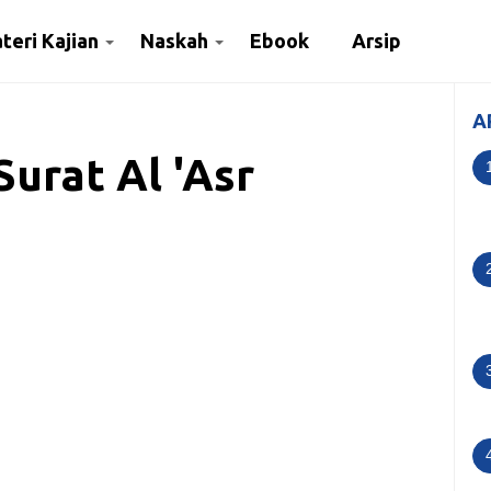
teri Kajian
Naskah
Ebook
Arsip
A
Surat Al 'Asr