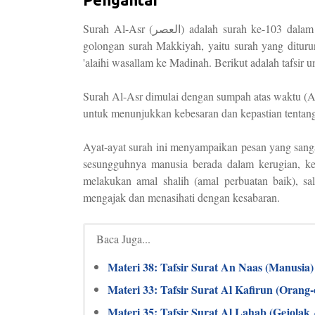
Surah Al-Asr (العصر) adalah surah ke-103 dalam Al-Qur'an. Surah ini terdiri dari 3 ayat dan termasuk dalam
golongan surah Makkiyah, yaitu surah yang ditu
'alaihi wasallam ke Madinah. Berikut adalah tafsir
Surah Al-Asr dimulai dengan sumpah atas waktu (A
untuk menunjukkan kebesaran dan kepastian tentang
Ayat-ayat surah ini menyampaikan pesan yang san
sesungguhnya manusia berada dalam kerugian, ke
melakukan amal shalih (amal perbuatan baik), sa
mengajak dan menasihati dengan kesabaran.
Baca Juga...
Materi 38: Tafsir Surat An Naas (Manusia)
Materi 33: Tafsir Surat Al Kafirun (Orang-
Materi 35: Tafsir Surat Al Lahab (Gejolak 