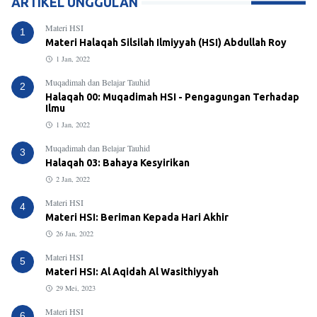
ARTIKEL UNGGULAN
Materi HSI
1
Materi Halaqah Silsilah Ilmiyyah (HSI) Abdullah Roy
1 Jan, 2022
Muqadimah dan Belajar Tauhid
2
Halaqah 00: Muqadimah HSI - Pengagungan Terhadap
Ilmu
1 Jan, 2022
Muqadimah dan Belajar Tauhid
3
Halaqah 03: Bahaya Kesyirikan
2 Jan, 2022
Materi HSI
4
Materi HSI: Beriman Kepada Hari Akhir
26 Jan, 2022
Materi HSI
5
Materi HSI: Al Aqidah Al Wasithiyyah
29 Mei, 2023
Materi HSI
6