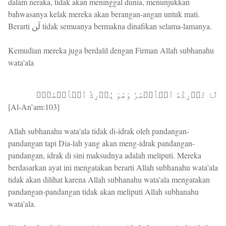
dalam neraka, tidak akan meninggal dunia, menunjukkan
bahwasanya kelak mereka akan berangan-angan untuk mati.
Berarti لَن tidak semuanya bermakna dinafikan selama-lamanya.
Kemudian mereka juga berdalil dengan Firman Allah subhanahu
wata'ala
لَّا تُدۡرِكُهُ ٱلۡأَبۡصَٰرُ وَهُوَ يُدۡرِكُ ٱلۡأَبۡصَٰرَۖ
[Al-An’am:103]
Allah subhanahu wata'ala tidak di-idrak oleh pandangan-
pandangan tapi Dia-lah yang akan meng-idrak pandangan-
pandangan, idrak di sini maksudnya adalah meliputi. Mereka
berdasarkan ayat ini mengatakan berarti Allah subhanahu wata'ala
tidak akan dilihat karena Allah subhanahu wata'ala mengatakan
pandangan-pandangan tidak akan meliputi Allah subhanahu
wata'ala.