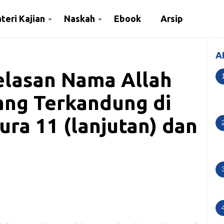
teri Kajian
Naskah
Ebook
Arsip
A
elasan Nama Allah
yang Terkandung di
ra 11 (lanjutan) dan