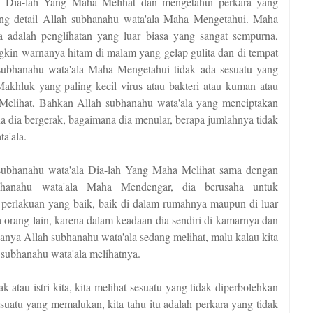
r, Dia-lah Yang Maha Melihat dan mengetahui perkara yang
yang detail Allah subhanahu wata'ala Maha Mengetahui. Maha
a adalah penglihatan yang luar biasa yang sangat sempurna,
gkin warnanya hitam di malam yang gelap gulita dan di tempat
subhanahu wata'ala Maha Mengetahui tidak ada sesuatu yang
Makhluk yang paling kecil virus atau bakteri atau kuman atau
Melihat, Bahkan Allah subhanahu wata'ala yang menciptakan
a dia bergerak, bagaimana dia menular, berapa jumlahnya tidak
a'ala.
ubhanahu wata'ala Dia-lah Yang Maha Melihat sama dengan
bhanahu wata'ala Maha Mendengar, dia berusaha untuk
 perlakuan yang baik, baik di dalam rumahnya maupun di luar
orang lain, karena dalam keadaan dia sendiri di kamarnya dan
nya Allah subhanahu wata'ala sedang melihat, malu kalau kita
 subhanahu wata'ala melihatnya.
 atau istri kita, kita melihat sesuatu yang tidak diperbolehkan
sesuatu yang memalukan, kita tahu itu adalah perkara yang tidak