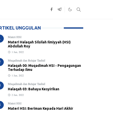
RTIKEL UNGGULAN
Materi HSI
1
Materi Halaqah Silsilah Ilmiyyah (HSI)
Abdullah Roy
1 Jan, 2022
Muqadimah dan Belajar Tauhid
2
Halaqah 00: Muqadimah HSI - Pengagungan
Terhadap Ilmu
1 Jan, 2022
Muqadimah dan Belajar Tauhid
3
Halaqah 03: Bahaya Kesyirikan
2 Jan, 2022
Materi HSI
4
Materi HSI: Beriman Kepada Hari Akhir