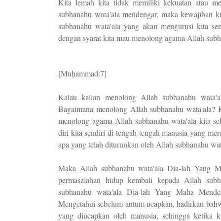
Kita lemah kita tidak memiliki kekuatan atau me
subhanahu wata'ala mendengar, maka kewajiban kit
subhanahu wata'ala yang akan mengurusi kita se
dengan syarat kita mau menolong agama Allah subh
[Muḥammad:7]
Kalau kalian menolong Allah subhanahu wata'a
Bagaimana menolong Allah subhanahu wata'ala? Ki
menolong agama Allah subhanahu wata'ala kita seb
diri kita sendiri di tengah-tengah manusia yang me
apa yang telah diturunkan oleh Allah subhanahu wat
Maka Allah subhanahu wata'ala Dia-lah Yang Ma
permasalahan hidup kembali kepada Allah subha
subhanahu wata'ala Dia-lah Yang Maha Mend
Mengetahui sebelum antum ucapkan, hadirkan bahw
yang diucapkan oleh manusia, sehingga ketika 