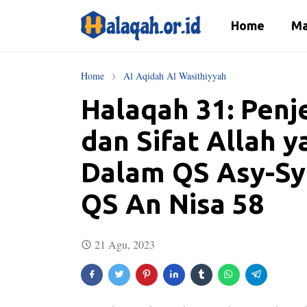
Home
Ma
Home
Al Aqidah Al Wasithiyyah
Halaqah 31: Penj
dan Sifat Allah 
Dalam QS Asy-Syu
QS An Nisa 58
21 Agu, 2023