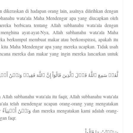
 dikeraskan di hadapan orang lain, asalnya dilirihkan dengan
ubhanahu wata'ala Maha Mendengar apa yang diucapkan oleh
reka berbicara tentang Allah subhanahu wata'ala dengan
 menghina ayat-ayat-Nya, Allah subhanahu wata'ala Maha
ka berkumpul membuat makar atau berkonspirasi, apakah itu
b kita Maha Mendengar apa yang mereka ucapkan. Tidak usah
encana mereka dan makar yang ingin mereka lancarkan untuk
لَّقَدۡ سَمِعَ ٱللَّهُ قَوۡلَ ٱلَّذِينَ قَالُوٓاْ إِنَّ ٱللَّهَ فَقِيرٞ وَنَحۡنُ أَغۡ
llah subhanahu wata'ala itu faqir, Allah subhanahu wata'ala
'ala telah mendengar ucapan orang-orang yang mengatakan
ng-
gan faqr.
سَنَكۡتُبُ مَا قَالُواْ