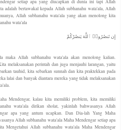
ndengar setiap apa yang diucapkan di dunia ini tapi Allah
a adalah bertawakal kepada Allah subhanahu wata'ala, Allah
muanya, Allah subhanahu wata'ala yang akan menolong kita
anahu wata'ala
إِن تَنصُرُوا۟ ٱللَّهَ يَنصُرْكُمْ
la maka Allah subhanahu wata'ala akan menolong kalian.
ta melaksanakan perintah dan juga menjauhi larangan, yaitu
arkan tauhid, kita sebarkan sunnah dan kita praktekkan pada
reka lalai dan banyak diantara mereka yang tidak melaksanakan
a'ala.
ha Mendengar, kalau kita memiliki problem, kita memiliki
nahu wata'ala dirikan sholat, yakinlah bahwasanya Allah
engar apa yang antum ucapkan. Dan Dia-lah Yang Maha
asanya Allah subhanahu wata'ala Maha Mendengar setiap apa
kita Mengetahui Allah subhanahu wata'ala Maha Mendengar