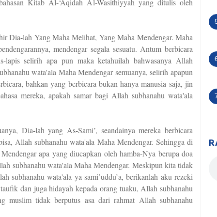
bahasan Kitab Al-‘Aqidah Al-Wasithiyyah yang ditulis oleh
shir Dia-lah Yang Maha Melihat, Yang Maha Mendengar. Maha
pendengarannya, mendengar segala sesuatu. Antum berbicara
is-lapis selirih apa pun maka ketahuilah bahwasanya Allah
subhanahu wata'ala Maha Mendengar semuanya, selirih apapun
rbicara, bahkan yang berbicara bukan hanya manusia saja, jin
bahasa mereka, apakah samar bagi Allah subhanahu wata'ala
nya, Dia-lah yang As-Sami’, seandainya mereka berbicara
 bisa, Allah subhanahu wata'ala Maha Mendengar. Sehingga di
R
ia Mendengar apa yang diucapkan oleh hamba-Nya berupa doa
Allah subhanahu wata'ala Maha Mendengar. Meskipun kita tidak
lah subhanahu wata'ala ya sami’uddu’a, berikanlah aku rezeki
taufik dan juga hidayah kepada orang tuaku, Allah subhanahu
g muslim tidak berputus asa dari rahmat Allah subhanahu