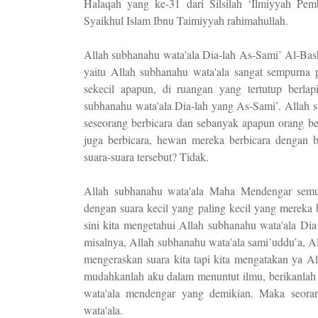
Halaqah yang ke-31 dari Silsilah ‘Ilmiyyah Pem
Syaikhul Islam Ibnu Taimiyyah rahimahullah.
Allah subhanahu wata'ala Dia-lah As-Sami’ Al-Ba
yaitu Allah subhanahu wata'ala sangat sempurna 
sekecil apapun, di ruangan yang tertutup berlap
subhanahu wata'ala Dia-lah yang As-Sami’. Allah 
seseorang berbicara dan sebanyak apapun orang be
juga berbicara, hewan mereka berbicara dengan 
suara-suara tersebut? Tidak.
Allah subhanahu wata'ala Maha Mendengar semua
dengan suara kecil yang paling kecil yang mereka
sini kita mengetahui Allah subhanahu wata'ala D
misalnya, Allah subhanahu wata'ala sami’uddu’a, 
mengeraskan suara kita tapi kita mengatakan ya Al
mudahkanlah aku dalam menuntut ilmu, berikanlah 
wata'ala mendengar yang demikian. Maka seoran
wata'ala.