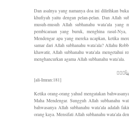
Dan asalnya yang namanya doa ini dilirihkan bukan
khufiyah yaitu dengan pelan-pelan. Dan Allah s
musuh-musuh Allah subhanahu wata'ala yang me
pembicaraan yang buruk, menghina rasul-Nya,
Mendengar apa yang mereka ucapkan, ketika mere
samar dari Allah subhanahu wata'ala? Allahu Rob
khawatir, Allah subhanahu wata'ala mengetahui r
menghancurkan agama Allah subhanahu wata'ala.
نِيَآءُۘ
[ali-Imran:181]
Ketika orang-orang yahud mengatakan bahwasanya A
Maha Mendengar. Sungguh Allah subhanahu wata
bahwasanya Allah subhanahu wata'ala adalah fakir وَنَحۡنُ أَغۡنِيَآءُ dan mereka mengatakan kami adalah ora
orang kaya. Mensifati Allah subhanahu wata'ala den