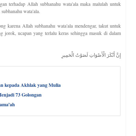
ngan terhadap Allah subhanahu wata'ala maka malulah untuk
 subhanahu wata'ala.
hong karena Allah subhanahu wata'ala mendengar, takut untuk
 jorok, ucapan yang terlalu keras sehingga masuk di dalam
إِنَّ أَنْكَرَ الْأَصْوَاتِ لَصَوْتُ الْحَمِيرِ
n kepada Akhlak yang Mulia
Menjadi 73 Golongan
Jama’ah