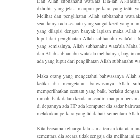
Dan Allah subhanahu wata'ala Dia-lah Al-Bashi
dzhohir yang jelas, maupun perkara yang teliti 
Melihat dan penglihatan Allah subhanahu wata'al
seandainya ada sesuatu yang sangat kecil yang mun
yang dilapisi dengan banyak lapisan maka Allah 
luput dari penglihatan Allah subhanahu wata'ala. 
yang semisalnya, Allah subhanahu wata'ala Maha 
dan Allah subhanahu wata'ala melihatnya, bagaiman
ada yang luput dari penglihatan Allah subhanahu wat
Maka orang yang mengetahui bahwasanya Allah s
ketika dia mengetahui bahwasanya Allah su
memperlihatkan sesuatu yang baik, berlaku dengan
rumah, baik dalam keadaan sendiri maupun bersama 
di depannya ada HP ada komputer dia sadar bahwasa
melakukan perkara yang tidak baik sementara Allah
Kita bersama keluarga kita sama teman kita atau anak
sementara dia secara tidak sengaja dia melihat ini 